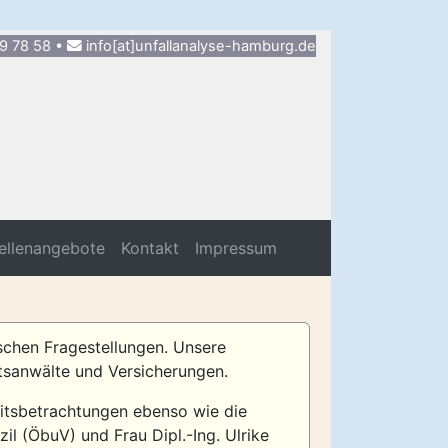
9 78 58 •
info[at]unfallanalyse-hamburg.de
ellenangebote
Kontakt
Impressum
ischen Fragestellungen. Unsere
tsanwälte und Versicherungen.
eitsbetrachtungen ebenso wie die
il (ÖbuV) und Frau Dipl.-Ing. Ulrike