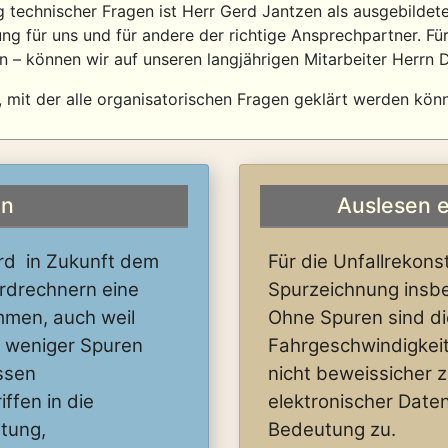
ung technischer Fragen ist Herr Gerd Jantzen als ausgebildet
ng für uns und für andere der richtige Ansprechpartner. Fü
– können wir auf unseren langjährigen Mitarbeiter Herrn D
n, mit der alle organisatorischen Fragen geklärt werden kön
en
Auslesen e
wird in Zukunft dem
Für die Unfallrekons
rdrechnern eine
Spurzeichnung insbe
men, auch weil
Ohne Spuren sind di
r weniger Spuren
Fahrgeschwindigke
ssen
nicht beweissicher 
iffen in die
elektronischer Dat
tung,
Bedeutung zu.