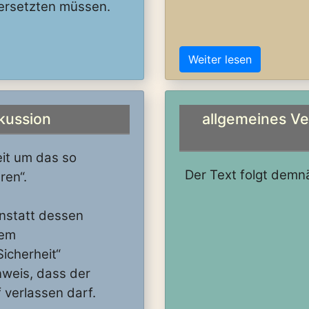
dersetzten müssen.
Weiter lesen
kussion
allgemeines Ve
Zeit um das so
Der Text folgt demnäc
ren“.
nstatt dessen
dem
icherheit“
weis, dass der
f verlassen darf.